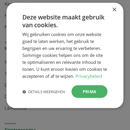
Keel en luchtwegen
×
Huidverzorging
Deze website maakt gebruik
van cookies.
Nachtrust
Wij gebruiken cookies om onze website
goed te laten werken, het gebruik te
begrijpen en uw ervaring te verbeteren.
Merken
Sommige cookies helpen ons om de site
te optimaliseren en relevante inhoud te
Wapiti
tonen. U kunt ervoor kiezen om cookies te
Tai-Ginseng
accepteren of af te wijzen.
Privacybeleid
Dermagíq
PRIMA
DETAILS WEERGEVEN
Draisma
La Montine
Klantenservice