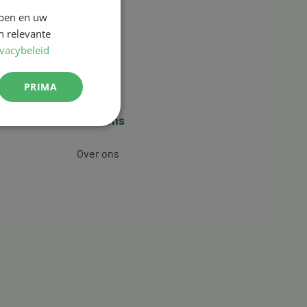
jpen en uw
n relevante
ivacybeleid
PRIMA
Over ons
Over ons