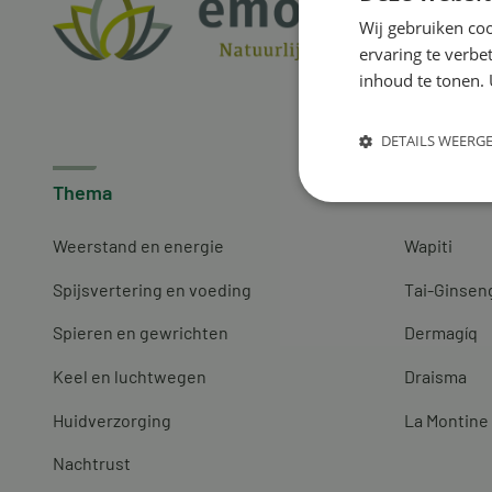
Wij gebruiken coo
ervaring te verbe
inhoud te tonen. 
DETAILS WEERG
Thema
Merken
Weerstand en energie
Wapiti
Spijsvertering en voeding
Tai-Ginsen
Spieren en gewrichten
Dermagíq
Keel en luchtwegen
Draisma
Huidverzorging
La Montine
Nachtrust