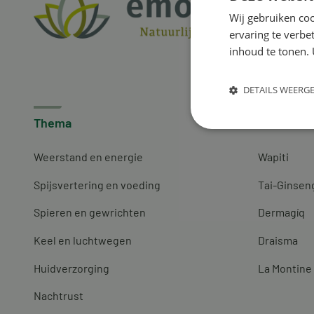
Wij gebruiken coo
ervaring te verbe
inhoud te tonen. 
DETAILS WEERG
Thema
Merken
Weerstand en energie
Wapiti
Spijsvertering en voeding
Tai-Ginsen
Spieren en gewrichten
Dermagíq
Keel en luchtwegen
Draisma
Huidverzorging
La Montine
Nachtrust