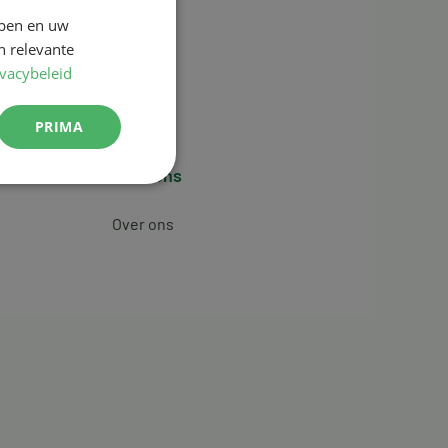
jpen en uw
n relevante
ivacybeleid
PRIMA
Over ons
Over ons