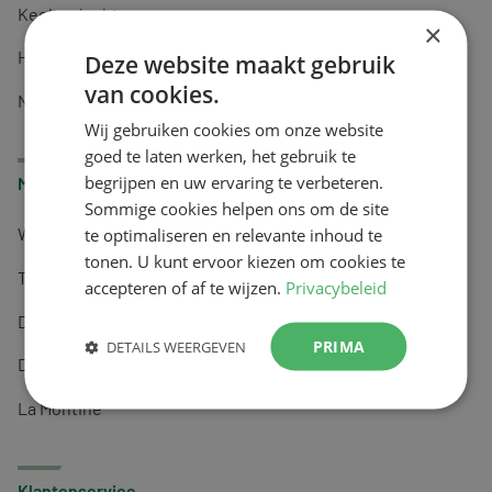
Keel en luchtwegen
×
Huidverzorging
Deze website maakt gebruik
van cookies.
Nachtrust
Wij gebruiken cookies om onze website
goed te laten werken, het gebruik te
begrijpen en uw ervaring te verbeteren.
Merken
Sommige cookies helpen ons om de site
te optimaliseren en relevante inhoud te
Wapiti
tonen. U kunt ervoor kiezen om cookies te
Tai-Ginseng
accepteren of af te wijzen.
Privacybeleid
Dermagíq
PRIMA
DETAILS WEERGEVEN
Draisma
La Montine
Klantenservice