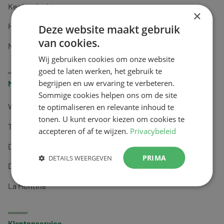
Keel en luchtwegen
×
Huidverzorging
Deze website maakt gebruik
van cookies.
Nachtrust
Wij gebruiken cookies om onze website
goed te laten werken, het gebruik te
begrijpen en uw ervaring te verbeteren.
Merken
Sommige cookies helpen ons om de site
te optimaliseren en relevante inhoud te
Wapiti
tonen. U kunt ervoor kiezen om cookies te
Tai-Ginseng
accepteren of af te wijzen.
Privacybeleid
Dermagíq
PRIMA
DETAILS WEERGEVEN
Draisma
La Montine
Klantenservice