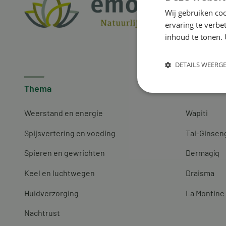
Wij gebruiken coo
ervaring te verbe
inhoud te tonen. 
DETAILS WEERG
Thema
Merken
Weerstand en energie
Wapiti
Spijsvertering en voeding
Tai-Ginsen
Spieren en gewrichten
Dermagíq
Keel en luchtwegen
Draisma
Huidverzorging
La Montine
Nachtrust