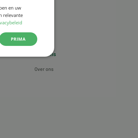
jpen en uw
n relevante
ivacybeleid
PRIMA
Over ons
Over ons