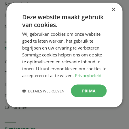
Keel en luchtwegen
×
Huidverzorging
Deze website maakt gebruik
van cookies.
Nachtrust
Wij gebruiken cookies om onze website
goed te laten werken, het gebruik te
begrijpen en uw ervaring te verbeteren.
Merken
Sommige cookies helpen ons om de site
te optimaliseren en relevante inhoud te
Wapiti
tonen. U kunt ervoor kiezen om cookies te
Tai-Ginseng
accepteren of af te wijzen.
Privacybeleid
Dermagíq
PRIMA
DETAILS WEERGEVEN
Draisma
La Montine
Klantenservice