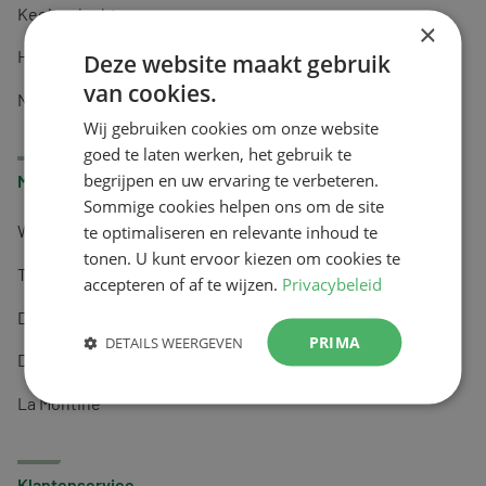
Keel en luchtwegen
×
Huidverzorging
Deze website maakt gebruik
van cookies.
Nachtrust
Wij gebruiken cookies om onze website
goed te laten werken, het gebruik te
begrijpen en uw ervaring te verbeteren.
Merken
Sommige cookies helpen ons om de site
te optimaliseren en relevante inhoud te
Wapiti
tonen. U kunt ervoor kiezen om cookies te
Tai-Ginseng
accepteren of af te wijzen.
Privacybeleid
Dermagíq
PRIMA
DETAILS WEERGEVEN
Draisma
La Montine
Klantenservice