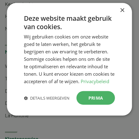
Keel en luchtwegen
×
Huidverzorging
Deze website maakt gebruik
van cookies.
Nachtrust
Wij gebruiken cookies om onze website
goed te laten werken, het gebruik te
begrijpen en uw ervaring te verbeteren.
Merken
Sommige cookies helpen ons om de site
te optimaliseren en relevante inhoud te
Wapiti
tonen. U kunt ervoor kiezen om cookies te
Tai-Ginseng
accepteren of af te wijzen.
Privacybeleid
Dermagíq
PRIMA
DETAILS WEERGEVEN
Draisma
La Montine
Klantenservice