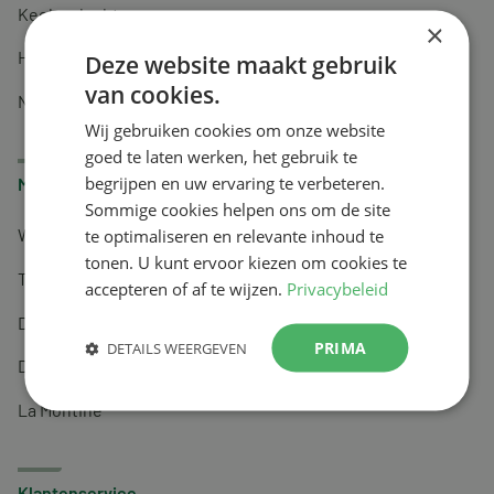
Keel en luchtwegen
×
Huidverzorging
Deze website maakt gebruik
van cookies.
Nachtrust
Wij gebruiken cookies om onze website
goed te laten werken, het gebruik te
begrijpen en uw ervaring te verbeteren.
Merken
Sommige cookies helpen ons om de site
te optimaliseren en relevante inhoud te
Wapiti
tonen. U kunt ervoor kiezen om cookies te
Tai-Ginseng
accepteren of af te wijzen.
Privacybeleid
Dermagíq
PRIMA
DETAILS WEERGEVEN
Draisma
La Montine
Klantenservice