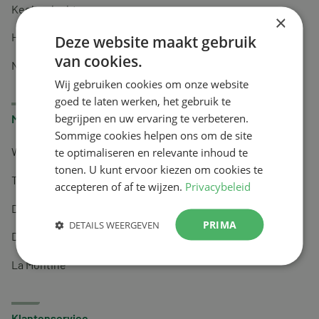
Keel en luchtwegen
×
Huidverzorging
Deze website maakt gebruik
van cookies.
Nachtrust
Wij gebruiken cookies om onze website
goed te laten werken, het gebruik te
begrijpen en uw ervaring te verbeteren.
Merken
Sommige cookies helpen ons om de site
te optimaliseren en relevante inhoud te
Wapiti
tonen. U kunt ervoor kiezen om cookies te
Tai-Ginseng
accepteren of af te wijzen.
Privacybeleid
Dermagíq
PRIMA
DETAILS WEERGEVEN
Draisma
La Montine
Klantenservice