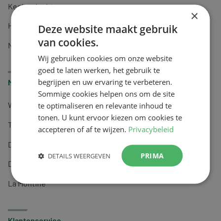
Keel en luchtwegen
×
Huidverzorging
Deze website maakt gebruik
van cookies.
Nachtrust
Wij gebruiken cookies om onze website
goed te laten werken, het gebruik te
begrijpen en uw ervaring te verbeteren.
Merken
Sommige cookies helpen ons om de site
te optimaliseren en relevante inhoud te
Wapiti
tonen. U kunt ervoor kiezen om cookies te
Tai-Ginseng
accepteren of af te wijzen.
Privacybeleid
Dermagíq
PRIMA
DETAILS WEERGEVEN
Draisma
La Montine
Klantenservice