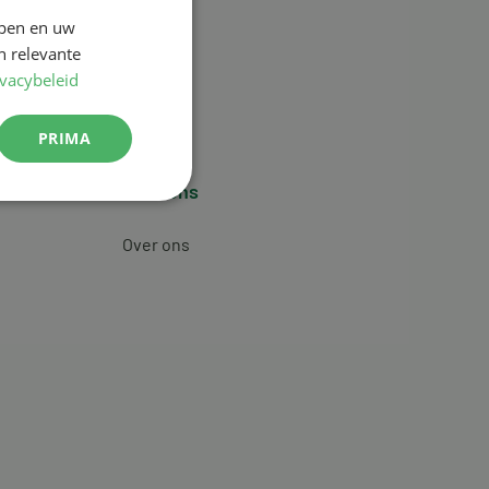
jpen en uw
n relevante
ivacybeleid
PRIMA
Over ons
Over ons