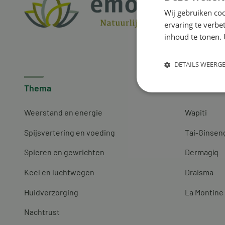
Wij gebruiken coo
ervaring te verbe
inhoud te tonen. 
DETAILS WEERG
Thema
Merken
Weerstand en energie
Wapiti
Spijsvertering en voeding
Tai-Ginsen
Spieren en gewrichten
Dermagíq
Keel en luchtwegen
Draisma
Huidverzorging
La Montine
Nachtrust