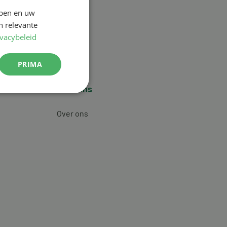
jpen en uw
n relevante
ivacybeleid
PRIMA
Over ons
Over ons