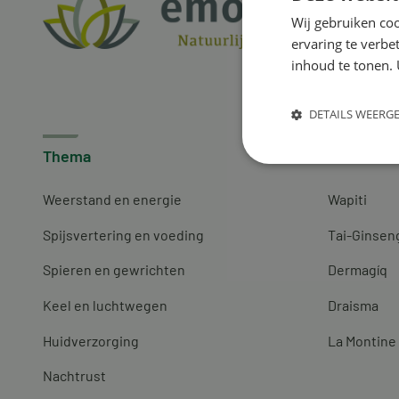
Wij gebruiken coo
ervaring te verbe
inhoud te tonen. 
DETAILS WEERG
Thema
Merken
Weerstand en energie
Wapiti
Spijsvertering en voeding
Tai-Ginsen
Spieren en gewrichten
Dermagíq
Keel en luchtwegen
Draisma
Huidverzorging
La Montine
Nachtrust