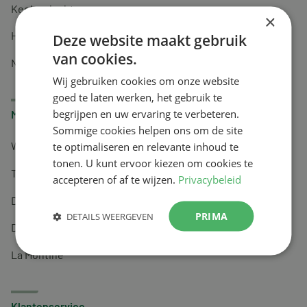
Keel en luchtwegen
×
Huidverzorging
Deze website maakt gebruik
van cookies.
Nachtrust
Wij gebruiken cookies om onze website
goed te laten werken, het gebruik te
begrijpen en uw ervaring te verbeteren.
Merken
Sommige cookies helpen ons om de site
te optimaliseren en relevante inhoud te
Wapiti
tonen. U kunt ervoor kiezen om cookies te
Tai-Ginseng
accepteren of af te wijzen.
Privacybeleid
Dermagíq
PRIMA
DETAILS WEERGEVEN
Draisma
La Montine
Klantenservice