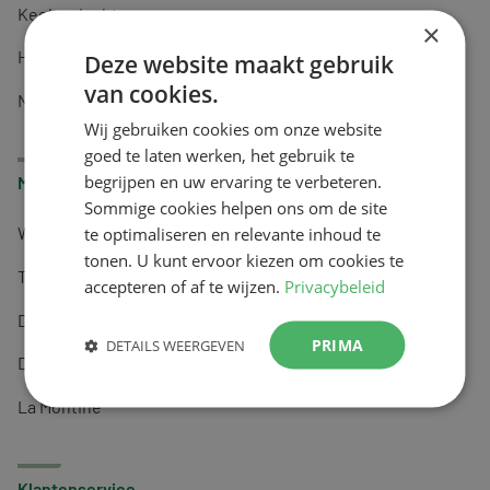
Keel en luchtwegen
×
Huidverzorging
Deze website maakt gebruik
van cookies.
Nachtrust
Wij gebruiken cookies om onze website
goed te laten werken, het gebruik te
begrijpen en uw ervaring te verbeteren.
Merken
Sommige cookies helpen ons om de site
te optimaliseren en relevante inhoud te
Wapiti
tonen. U kunt ervoor kiezen om cookies te
Tai-Ginseng
accepteren of af te wijzen.
Privacybeleid
Dermagíq
PRIMA
DETAILS WEERGEVEN
Draisma
La Montine
Klantenservice