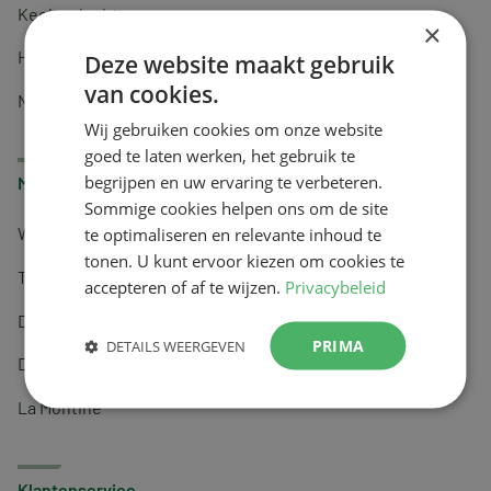
Keel en luchtwegen
×
Huidverzorging
Deze website maakt gebruik
van cookies.
Nachtrust
Wij gebruiken cookies om onze website
goed te laten werken, het gebruik te
begrijpen en uw ervaring te verbeteren.
Merken
Sommige cookies helpen ons om de site
te optimaliseren en relevante inhoud te
Wapiti
tonen. U kunt ervoor kiezen om cookies te
Tai-Ginseng
accepteren of af te wijzen.
Privacybeleid
Dermagíq
PRIMA
DETAILS WEERGEVEN
Draisma
La Montine
Klantenservice