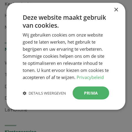
Keel en luchtwegen
×
Huidverzorging
Deze website maakt gebruik
van cookies.
Nachtrust
Wij gebruiken cookies om onze website
goed te laten werken, het gebruik te
begrijpen en uw ervaring te verbeteren.
Merken
Sommige cookies helpen ons om de site
te optimaliseren en relevante inhoud te
Wapiti
tonen. U kunt ervoor kiezen om cookies te
Tai-Ginseng
accepteren of af te wijzen.
Privacybeleid
Dermagíq
PRIMA
DETAILS WEERGEVEN
Draisma
La Montine
Klantenservice