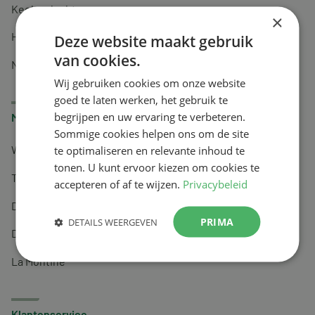
Keel en luchtwegen
×
Huidverzorging
Deze website maakt gebruik
van cookies.
Nachtrust
Wij gebruiken cookies om onze website
goed te laten werken, het gebruik te
begrijpen en uw ervaring te verbeteren.
Merken
Sommige cookies helpen ons om de site
te optimaliseren en relevante inhoud te
Wapiti
tonen. U kunt ervoor kiezen om cookies te
Tai-Ginseng
accepteren of af te wijzen.
Privacybeleid
Dermagíq
PRIMA
DETAILS WEERGEVEN
Draisma
La Montine
Klantenservice