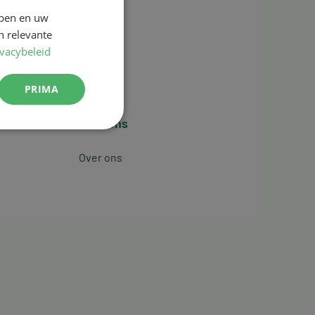
jpen en uw
n relevante
ivacybeleid
PRIMA
Over ons
Over ons