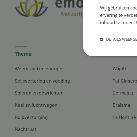
Wij gebruiken coo
ervaring te verbe
inhoud te tonen. 
DETAILS WEERG
Thema
Merken
Weerstand en energie
Wapiti
Spijsvertering en voeding
Tai-Ginsen
Spieren en gewrichten
Dermagíq
Keel en luchtwegen
Draisma
Huidverzorging
La Montine
Nachtrust