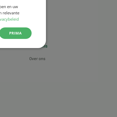
jpen en uw
n relevante
ivacybeleid
PRIMA
Over ons
Over ons