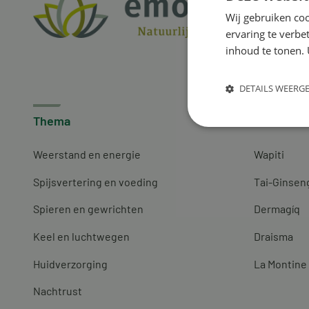
Wij gebruiken coo
ervaring te verbe
inhoud te tonen. 
DETAILS WEERG
Thema
Merken
Weerstand en energie
Wapiti
Spijsvertering en voeding
Tai-Ginsen
Spieren en gewrichten
Dermagíq
Keel en luchtwegen
Draisma
Huidverzorging
La Montine
Nachtrust