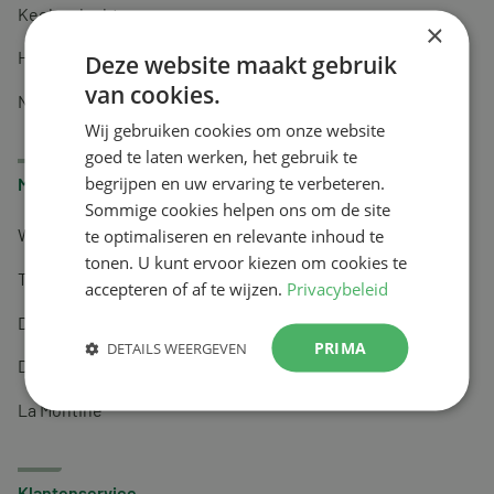
Keel en luchtwegen
×
Huidverzorging
Deze website maakt gebruik
van cookies.
Nachtrust
Wij gebruiken cookies om onze website
goed te laten werken, het gebruik te
begrijpen en uw ervaring te verbeteren.
Merken
Sommige cookies helpen ons om de site
te optimaliseren en relevante inhoud te
Wapiti
tonen. U kunt ervoor kiezen om cookies te
Tai-Ginseng
accepteren of af te wijzen.
Privacybeleid
Dermagíq
PRIMA
DETAILS WEERGEVEN
Draisma
La Montine
Klantenservice