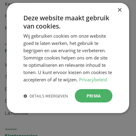
Keel en luchtwegen
×
Huidverzorging
Deze website maakt gebruik
van cookies.
Nachtrust
Wij gebruiken cookies om onze website
goed te laten werken, het gebruik te
begrijpen en uw ervaring te verbeteren.
Merken
Sommige cookies helpen ons om de site
te optimaliseren en relevante inhoud te
Wapiti
tonen. U kunt ervoor kiezen om cookies te
Tai-Ginseng
accepteren of af te wijzen.
Privacybeleid
Dermagíq
PRIMA
DETAILS WEERGEVEN
Draisma
La Montine
Klantenservice