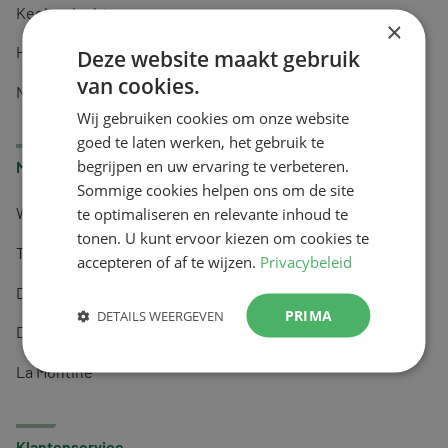
Keel en luchtwegen
×
Huidverzorging
Deze website maakt gebruik
van cookies.
Nachtrust
Wij gebruiken cookies om onze website
goed te laten werken, het gebruik te
begrijpen en uw ervaring te verbeteren.
Merken
Sommige cookies helpen ons om de site
te optimaliseren en relevante inhoud te
Wapiti
tonen. U kunt ervoor kiezen om cookies te
Tai-Ginseng
accepteren of af te wijzen.
Privacybeleid
Dermagíq
PRIMA
DETAILS WEERGEVEN
Draisma
La Montine
Klantenservice