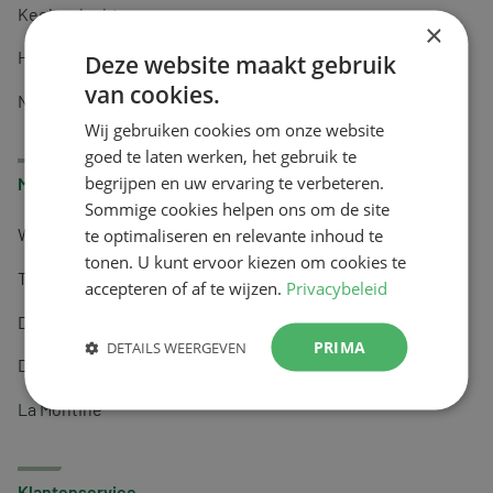
Keel en luchtwegen
×
Huidverzorging
Deze website maakt gebruik
van cookies.
Nachtrust
Wij gebruiken cookies om onze website
goed te laten werken, het gebruik te
begrijpen en uw ervaring te verbeteren.
Merken
Sommige cookies helpen ons om de site
te optimaliseren en relevante inhoud te
Wapiti
tonen. U kunt ervoor kiezen om cookies te
Tai-Ginseng
accepteren of af te wijzen.
Privacybeleid
Dermagíq
PRIMA
DETAILS WEERGEVEN
Draisma
La Montine
Klantenservice