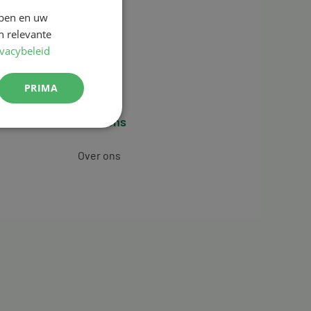
jpen en uw
n relevante
ivacybeleid
PRIMA
Over ons
Over ons