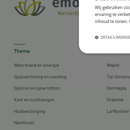
Wij gebruiken coo
ervaring te verbe
inhoud te tonen. 
DETAILS WEERG
Thema
Merken
Weerstand en energie
Wapiti
Spijsvertering en voeding
Tai-Ginsen
Spieren en gewrichten
Dermagíq
Keel en luchtwegen
Draisma
Huidverzorging
La Montine
Nachtrust