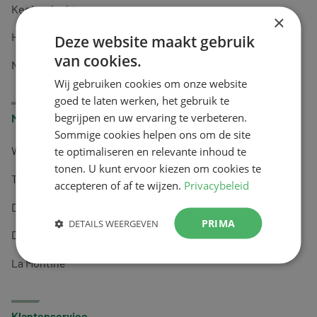
Keel en luchtwegen
×
Huidverzorging
Deze website maakt gebruik
van cookies.
Nachtrust
Wij gebruiken cookies om onze website
goed te laten werken, het gebruik te
begrijpen en uw ervaring te verbeteren.
Merken
Sommige cookies helpen ons om de site
te optimaliseren en relevante inhoud te
Wapiti
tonen. U kunt ervoor kiezen om cookies te
Tai-Ginseng
accepteren of af te wijzen.
Privacybeleid
Dermagíq
PRIMA
DETAILS WEERGEVEN
Draisma
La Montine
Klantenservice