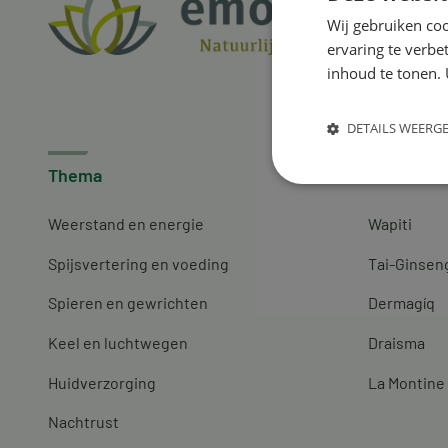
Wij gebruiken coo
ervaring te verbe
inhoud te tonen. 
DETAILS WEERG
Thema
Merken
Weerstand en energie
Wapiti
Spijsvertering en voeding
Tai-Ginsen
Spieren en gewrichten
Dermagíq
Keel en luchtwegen
Draisma
Huidverzorging
La Montine
Nachtrust