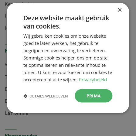
Keel en luchtwegen
×
Huidverzorging
Deze website maakt gebruik
van cookies.
Nachtrust
Wij gebruiken cookies om onze website
goed te laten werken, het gebruik te
begrijpen en uw ervaring te verbeteren.
Merken
Sommige cookies helpen ons om de site
te optimaliseren en relevante inhoud te
Wapiti
tonen. U kunt ervoor kiezen om cookies te
Tai-Ginseng
accepteren of af te wijzen.
Privacybeleid
Dermagíq
PRIMA
DETAILS WEERGEVEN
Draisma
La Montine
Klantenservice