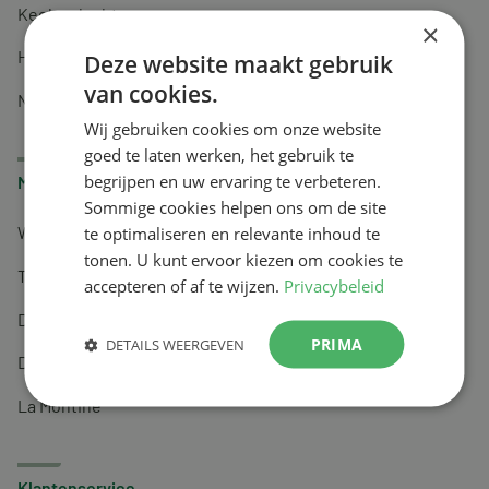
Keel en luchtwegen
×
Huidverzorging
Deze website maakt gebruik
van cookies.
Nachtrust
Wij gebruiken cookies om onze website
goed te laten werken, het gebruik te
begrijpen en uw ervaring te verbeteren.
Merken
Sommige cookies helpen ons om de site
te optimaliseren en relevante inhoud te
Wapiti
tonen. U kunt ervoor kiezen om cookies te
Tai-Ginseng
accepteren of af te wijzen.
Privacybeleid
Dermagíq
PRIMA
DETAILS WEERGEVEN
Draisma
La Montine
Klantenservice