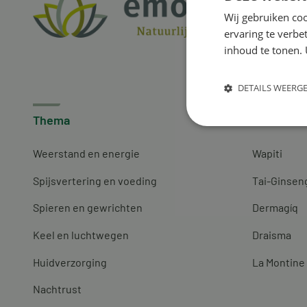
Wij gebruiken coo
ervaring te verbe
inhoud te tonen. 
DETAILS WEERG
Thema
Merken
Weerstand en energie
Wapiti
Spijsvertering en voeding
Tai-Ginsen
Spieren en gewrichten
Dermagíq
Keel en luchtwegen
Draisma
Huidverzorging
La Montine
Nachtrust