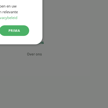
jpen en uw
n relevante
ivacybeleid
PRIMA
Over ons
Over ons