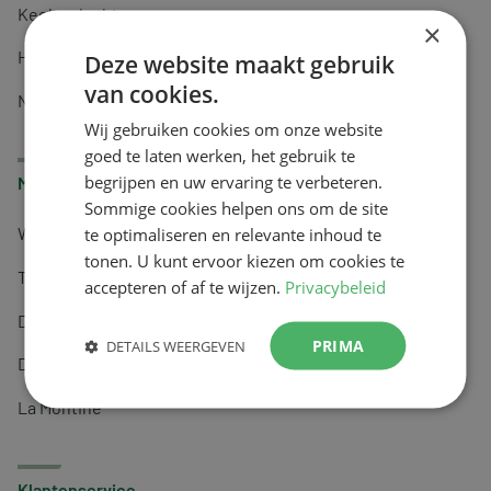
Keel en luchtwegen
×
Huidverzorging
Deze website maakt gebruik
van cookies.
Nachtrust
Wij gebruiken cookies om onze website
goed te laten werken, het gebruik te
begrijpen en uw ervaring te verbeteren.
Merken
Sommige cookies helpen ons om de site
te optimaliseren en relevante inhoud te
Wapiti
tonen. U kunt ervoor kiezen om cookies te
Tai-Ginseng
accepteren of af te wijzen.
Privacybeleid
Dermagíq
PRIMA
DETAILS WEERGEVEN
Draisma
La Montine
Klantenservice