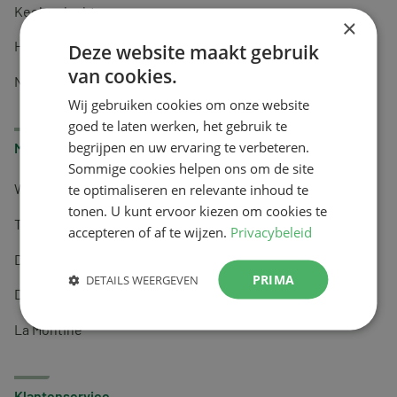
Keel en luchtwegen
×
Huidverzorging
Deze website maakt gebruik
van cookies.
Nachtrust
Wij gebruiken cookies om onze website
goed te laten werken, het gebruik te
begrijpen en uw ervaring te verbeteren.
Merken
Sommige cookies helpen ons om de site
te optimaliseren en relevante inhoud te
Wapiti
tonen. U kunt ervoor kiezen om cookies te
Tai-Ginseng
accepteren of af te wijzen.
Privacybeleid
Dermagíq
PRIMA
DETAILS WEERGEVEN
Draisma
La Montine
Klantenservice