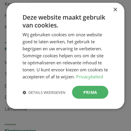
Keel en luchtwegen
×
Huidverzorging
Deze website maakt gebruik
van cookies.
Nachtrust
Wij gebruiken cookies om onze website
goed te laten werken, het gebruik te
begrijpen en uw ervaring te verbeteren.
Merken
Sommige cookies helpen ons om de site
te optimaliseren en relevante inhoud te
Wapiti
tonen. U kunt ervoor kiezen om cookies te
Tai-Ginseng
accepteren of af te wijzen.
Privacybeleid
Dermagíq
PRIMA
DETAILS WEERGEVEN
Draisma
La Montine
Klantenservice