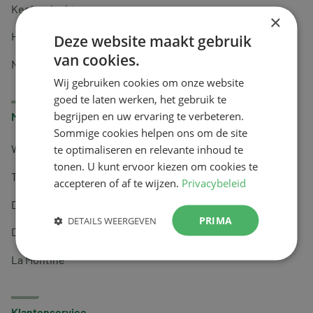
Keel en luchtwegen
×
Huidverzorging
Deze website maakt gebruik
van cookies.
Nachtrust
Wij gebruiken cookies om onze website
goed te laten werken, het gebruik te
begrijpen en uw ervaring te verbeteren.
Merken
Sommige cookies helpen ons om de site
te optimaliseren en relevante inhoud te
Wapiti
tonen. U kunt ervoor kiezen om cookies te
Tai-Ginseng
accepteren of af te wijzen.
Privacybeleid
Dermagíq
PRIMA
DETAILS WEERGEVEN
Draisma
La Montine
Klantenservice