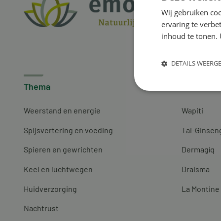
Wij gebruiken coo
ervaring te verbe
inhoud te tonen. 
DETAILS WEERG
Thema
Merken
Weerstand en energie
Wapiti
Spijsvertering en voeding
Tai-Ginsen
Spieren en gewrichten
Dermagíq
Keel en luchtwegen
Draisma
Huidverzorging
La Montine
Nachtrust