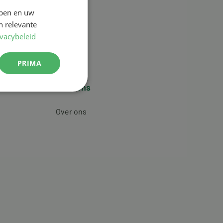
jpen en uw
n relevante
ivacybeleid
PRIMA
Over ons
Over ons