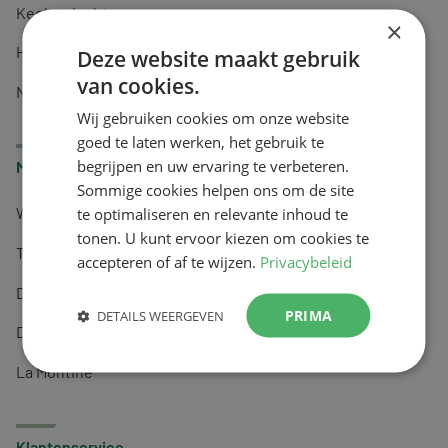
Keel en luchtwegen
×
Huidverzorging
Deze website maakt gebruik
van cookies.
Nachtrust
Wij gebruiken cookies om onze website
goed te laten werken, het gebruik te
begrijpen en uw ervaring te verbeteren.
Merken
Sommige cookies helpen ons om de site
te optimaliseren en relevante inhoud te
Wapiti
tonen. U kunt ervoor kiezen om cookies te
Tai-Ginseng
accepteren of af te wijzen.
Privacybeleid
Dermagíq
PRIMA
DETAILS WEERGEVEN
Draisma
La Montine
Klantenservice