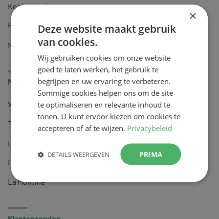
Keel en luchtwegen
×
Huidverzorging
Deze website maakt gebruik
van cookies.
Nachtrust
Wij gebruiken cookies om onze website
goed te laten werken, het gebruik te
begrijpen en uw ervaring te verbeteren.
Merken
Sommige cookies helpen ons om de site
te optimaliseren en relevante inhoud te
Wapiti
tonen. U kunt ervoor kiezen om cookies te
Tai-Ginseng
accepteren of af te wijzen.
Privacybeleid
Dermagíq
PRIMA
DETAILS WEERGEVEN
Draisma
La Montine
Klantenservice