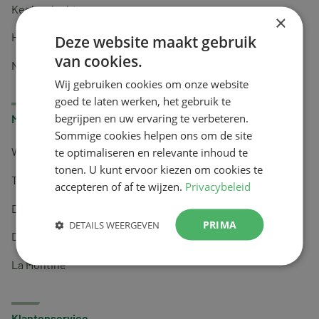
Keel en luchtwegen
×
Huidverzorging
Deze website maakt gebruik
van cookies.
Nachtrust
Wij gebruiken cookies om onze website
goed te laten werken, het gebruik te
begrijpen en uw ervaring te verbeteren.
Merken
Sommige cookies helpen ons om de site
te optimaliseren en relevante inhoud te
Wapiti
tonen. U kunt ervoor kiezen om cookies te
Tai-Ginseng
accepteren of af te wijzen.
Privacybeleid
Dermagíq
PRIMA
DETAILS WEERGEVEN
Draisma
La Montine
Klantenservice