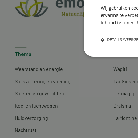
Wij gebruiken coo
ervaring te verbe
inhoud te tonen. 
DETAILS WEERG
Thema
Merken
Weerstand en energie
Wapiti
Spijsvertering en voeding
Tai-Ginsen
Spieren en gewrichten
Dermagíq
Keel en luchtwegen
Draisma
Huidverzorging
La Montine
Nachtrust