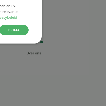
jpen en uw
n relevante
ivacybeleid
PRIMA
Over ons
Over ons