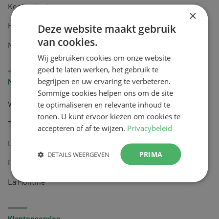
Keel en luchtwegen
×
Huidverzorging
Deze website maakt gebruik
van cookies.
Nachtrust
Wij gebruiken cookies om onze website
goed te laten werken, het gebruik te
begrijpen en uw ervaring te verbeteren.
Merken
Sommige cookies helpen ons om de site
te optimaliseren en relevante inhoud te
Wapiti
tonen. U kunt ervoor kiezen om cookies te
Tai-Ginseng
accepteren of af te wijzen.
Privacybeleid
Dermagíq
PRIMA
DETAILS WEERGEVEN
Draisma
La Montine
Klantenservice