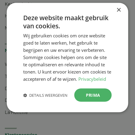
Keel en luchtwegen
×
Huidverzorging
Deze website maakt gebruik
van cookies.
Nachtrust
Wij gebruiken cookies om onze website
goed te laten werken, het gebruik te
begrijpen en uw ervaring te verbeteren.
Merken
Sommige cookies helpen ons om de site
te optimaliseren en relevante inhoud te
Wapiti
tonen. U kunt ervoor kiezen om cookies te
Tai-Ginseng
accepteren of af te wijzen.
Privacybeleid
Dermagíq
PRIMA
DETAILS WEERGEVEN
Draisma
La Montine
Klantenservice