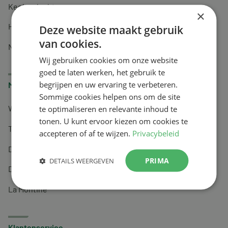
Keel en luchtwegen
×
Huidverzorging
Deze website maakt gebruik
van cookies.
Nachtrust
Wij gebruiken cookies om onze website
goed te laten werken, het gebruik te
begrijpen en uw ervaring te verbeteren.
Merken
Sommige cookies helpen ons om de site
te optimaliseren en relevante inhoud te
Wapiti
tonen. U kunt ervoor kiezen om cookies te
Tai-Ginseng
accepteren of af te wijzen.
Privacybeleid
Dermagíq
PRIMA
DETAILS WEERGEVEN
Draisma
La Montine
Klantenservice