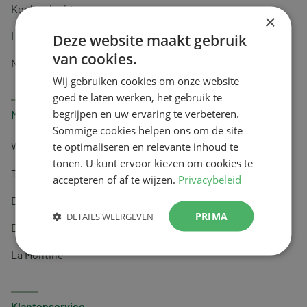
Keel en luchtwegen
×
Huidverzorging
Deze website maakt gebruik
van cookies.
Nachtrust
Wij gebruiken cookies om onze website
goed te laten werken, het gebruik te
begrijpen en uw ervaring te verbeteren.
Merken
Sommige cookies helpen ons om de site
te optimaliseren en relevante inhoud te
Wapiti
tonen. U kunt ervoor kiezen om cookies te
Tai-Ginseng
accepteren of af te wijzen.
Privacybeleid
Dermagíq
PRIMA
DETAILS WEERGEVEN
Draisma
La Montine
Klantenservice