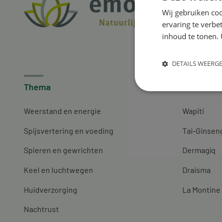
Wij gebruiken coo
ervaring te verbe
inhoud te tonen. 
DETAILS WEERG
Thema
Merken
Weerstand en energie
Wapiti
Spijsvertering en voeding
Tai-Ginsen
Spieren en gewrichten
Dermagíq
Keel en luchtwegen
Draisma
Huidverzorging
La Montine
Nachtrust