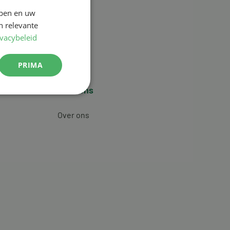
jpen en uw
n relevante
ivacybeleid
PRIMA
Over ons
Over ons