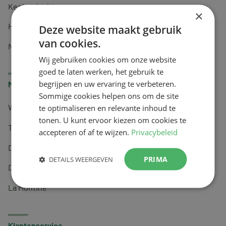
Keel en luchtwegen
×
Huidverzorging
Deze website maakt gebruik
van cookies.
Nachtrust
Wij gebruiken cookies om onze website
goed te laten werken, het gebruik te
begrijpen en uw ervaring te verbeteren.
Merken
Sommige cookies helpen ons om de site
te optimaliseren en relevante inhoud te
Wapiti
tonen. U kunt ervoor kiezen om cookies te
Tai-Ginseng
accepteren of af te wijzen.
Privacybeleid
Dermagíq
PRIMA
DETAILS WEERGEVEN
Draisma
La Montine
Klantenservice