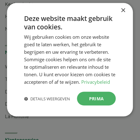
Keel en luchtwegen
×
Huidverzorging
Deze website maakt gebruik
van cookies.
Nachtrust
Wij gebruiken cookies om onze website
goed te laten werken, het gebruik te
begrijpen en uw ervaring te verbeteren.
Merken
Sommige cookies helpen ons om de site
te optimaliseren en relevante inhoud te
Wapiti
tonen. U kunt ervoor kiezen om cookies te
Tai-Ginseng
accepteren of af te wijzen.
Privacybeleid
Dermagíq
PRIMA
DETAILS WEERGEVEN
Draisma
La Montine
Klantenservice