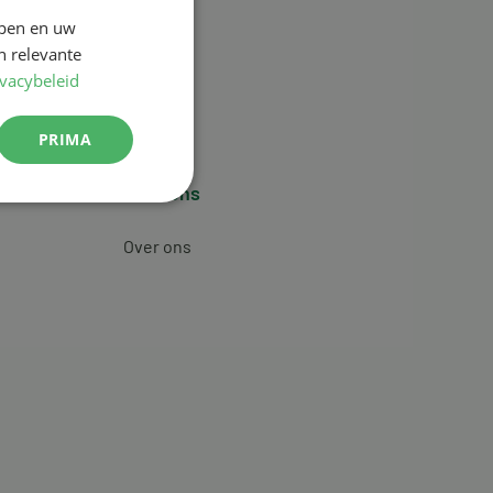
jpen en uw
n relevante
ivacybeleid
PRIMA
Over ons
Over ons