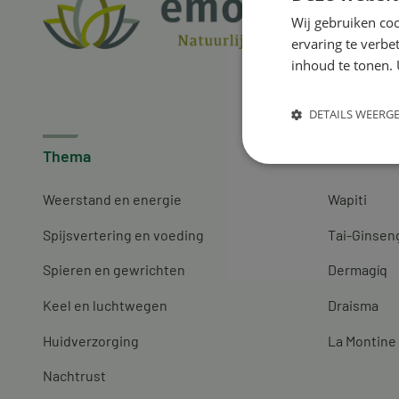
Wij gebruiken coo
ervaring te verbe
inhoud te tonen. 
DETAILS WEERG
Thema
Merken
Weerstand en energie
Wapiti
Spijsvertering en voeding
Tai-Ginsen
Spieren en gewrichten
Dermagíq
Keel en luchtwegen
Draisma
Huidverzorging
La Montine
Nachtrust