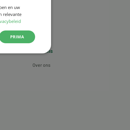
jpen en uw
n relevante
ivacybeleid
PRIMA
Over ons
Over ons