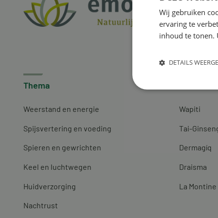
Wij gebruiken coo
ervaring te verbe
inhoud te tonen. 
DETAILS WEERG
Thema
Merken
Weerstand en energie
Wapiti
Spijsvertering en voeding
Tai-Ginsen
Spieren en gewrichten
Dermagíq
Keel en luchtwegen
Draisma
Huidverzorging
La Montine
Nachtrust