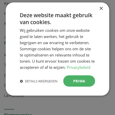
Keel en luchtwegen
×
Huidverzorging
Deze website maakt gebruik
van cookies.
Nachtrust
Wij gebruiken cookies om onze website
goed te laten werken, het gebruik te
begrijpen en uw ervaring te verbeteren.
Merken
Sommige cookies helpen ons om de site
te optimaliseren en relevante inhoud te
Wapiti
tonen. U kunt ervoor kiezen om cookies te
Tai-Ginseng
accepteren of af te wijzen.
Privacybeleid
Dermagíq
PRIMA
DETAILS WEERGEVEN
Draisma
La Montine
Klantenservice